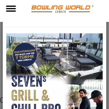
BOWLING WORLD
LÜBECK
×
SEVENs Grill & Chill BBQ
Wichtige Hinweise für die Bowlingworld L
Preise der Bowling World in
Lübeck
OPEN BOWLING