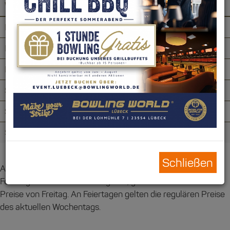
Wochentag
Uhrzeit
pro Bahn/Stunde*
Mi - Fr
bis 18:00 Uhr
26,00 €
Mi - Do
ab 18:00 Uhr
30,00 €
Fr
ab 18:00 Uhr
34,00 €
Sa
bis 17:00 Uhr
26,00 €
Sa
ab 17:00 Uhr
34,00 €
So
ganztägig
28,00 €
Schließen
An Vorfeiertagen gelten die Preise vom Freitag. Wenn ein
Feiertag auf einen Vorfeiertag fällt, gelten automatisch die
Preise von Freitag. An Feiertagen gelten die regulären Preise
des aktuellen Wochentags.