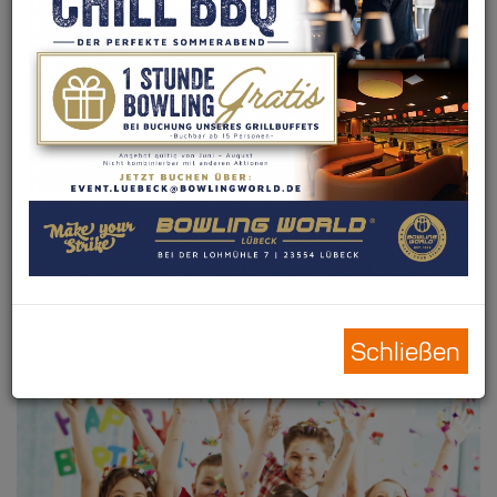
dekorierter Tisch - gönnen Sie Ihrem Kind und auch sich
einen lustigen und sorgenfreien Tag!
Reservierung erforderlich. Gültig von Montag -
Sonntag bis 18Uhr. Letzter Start: 16 Uhr.
Ab 4 Kinder bis einschließlich 13 Jahre buchbar.
Keine Änderung oder Rabattierung der
Paketangebote möglich.
Bei selbst mitgebrachten Kuchen berechnen wir
einen einmaligen Betrag (Korkgeld) in Höhe von
9,50€.
Gültig ab 28.03.2023
Schließen