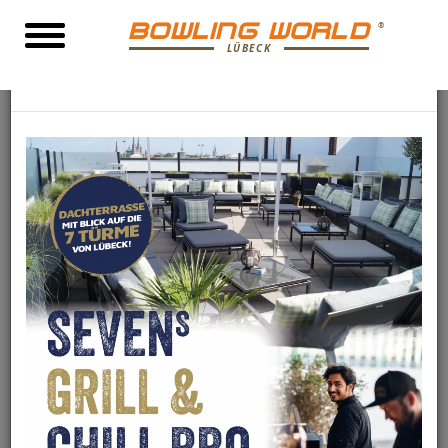
BOWLING WORLD
LÜBECK
×
SEVENs Grill & Chill BBQ
Wichtige Hinweise für die Bowlingworld L
Kids Birthday Parties
Die Kids feiern und die Eltern genießen einen stressfreien
Tag. So sehen die Kindergeburtstage in der Bowling World
Lübeck aus. Leckeres Essen und spannendes Bowling
auf kindgerechten Bahnen lassen die Herzen der Kids
höher schlagen. Einladungen zum Download und ein toll